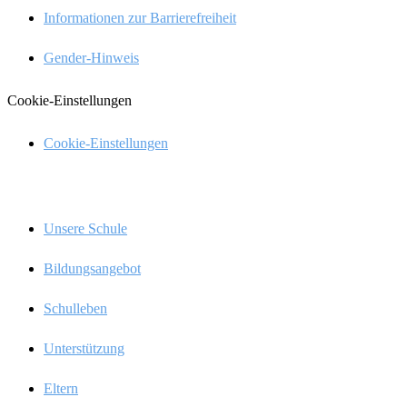
Infor­ma­tio­nen zur Barrierefreiheit
Gender-Hinweis
Cookie-Einstel­lun­gen
Cookie-Einstel­­lun­­gen
Menü
Unsere Schule
Bildungs­an­ge­bot
Schul­le­ben
Unter­stüt­zung
Eltern