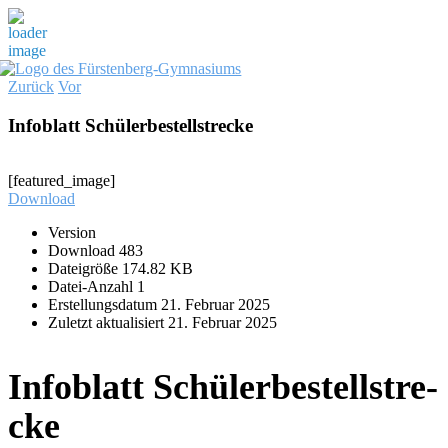
Zum
Inhalt
Zurück
Vor
springen
Infoblatt Schüler­be­stell­stre­cke
[featured_image]
Download
Version
Download
483
Datei­grö­ße
174.82 KB
Datei-Anzahl
1
Erstel­lungs­da­tum
21. Febru­ar 2025
Zuletzt aktua­li­siert
21. Febru­ar 2025
Infoblatt Schüler­be­stell­stre­
cke