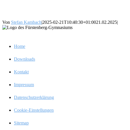
Von
Stefan Kambach
|
2025-02-21T10:40:30+01:00
21.02.2025
|
Infos
Home
Downloads
Kontakt
Impres­sum
Daten­schutz­er­klä­rung
Cookie-Einstel­­lun­­gen
Sitemap