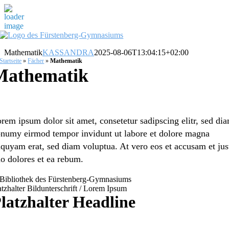
Zum
Inhalt
Mathe­ma­tik
KASSANDRA
2025-08-06T13:04:15+02:00
springen
Start­sei­te
»
Fächer
»
Mathe­ma­tik
athe­ma­tik
rem ipsum dolor sit amet, consete­tur sadipscing elitr, sed di
numy eirmod tempor invidunt ut labore et dolore magna
iquyam erat, sed diam volup­tua. At vero eos et accusam et jus
o dolores et ea rebum.
atz­hal­ter Bildun­ter­schrift / Lorem Ipsum
latz­hal­ter Headline