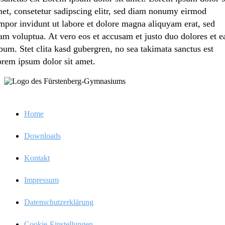
et, consete­tur sadipscing elitr, sed diam nonumy eirmod
mpor invidunt ut labore et dolore magna aliquyam erat, sed
am volup­tua. At vero eos et accusam et justo duo dolores et e
bum. Stet clita kasd guber­gren, no sea takima­ta sanctus est
rem ipsum dolor sit amet.
Infos
Home
Downloads
Kontakt
Impres­sum
Daten­schutz­er­klä­rung
Cookie-Einstel­­lun­­gen