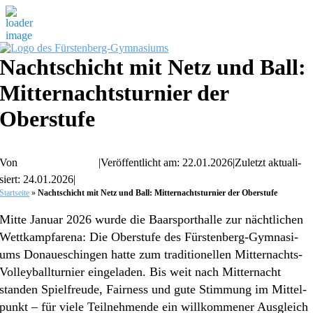
Zum
Inhalt
Nacht­schicht mit Netz und Ball:
springen
Mitter­nachts­tur­nier der
Oberstufe
Von
Chris­ti­an Gassner
|
Veröf­fent­licht am: 22.01.2026
|
Zuletzt aktua­li­
siert: 24.01.2026
|
Start­sei­te
»
Nacht­schicht mit Netz und Ball: Mitter­nachts­tur­nier der Oberstufe
Mitte Januar 2026 wurde die Baarsport­hal­le zur nächt­li­chen
Wettkampf­are­na: Die Oberstu­fe des Fürsten­­berg-Gymna­­si­
ums Donau­eschin­gen hatte zum tradi­tio­nel­len Mitter­­nachts-
Volley­­­bal­l­­tur­­nier einge­la­den. Bis weit nach Mitter­nacht
standen Spiel­freu­de, Fairness und gute Stimmung im Mittel­
punkt – für viele Teilneh­men­de ein willkom­me­ner Ausgleich