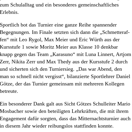
zum Schul­all­tag und ein beson­de­res gemein­schaft­li­ches
Erlebnis.
Sport­lich bot das Turnier eine ganze Reihe spannen­der
Begeg­nun­gen. Im Finale setzten sich dann die „Schmet­ter­af­
fen“ mit Leo Rygol, Max Meier und Eric Würth aus der
Kursstu­fe 1 sowie Moritz Meier aus Klasse 10 denkbar
knapp gegen das Team „Karasu­no“ mit Luna Linnert, Artjom
Zerr, Nikita Zerr und Max Thedy aus der Kursstu­fe 2 durch
und sicher­ten sich den Turnier­sieg. „Das war Abend, den
man so schnell nicht vergisst“, bilan­zier­te Sport­leh­rer Daniel
Götze, der das Turnier gemein­sam mit mehre­ren Kolle­gen
betreute.
Ein beson­de­rer Dank galt aus Sicht Götzes Schul­lei­ter Mario
Mosba­cher sowie den betei­lig­ten Lehrkräf­ten, die mit ihrem
Engage­ment dafür sorgten, dass das Mitter­nachts­tur­nier auch
in diesem Jahr wieder reibungs­los statt­fin­den konnte.