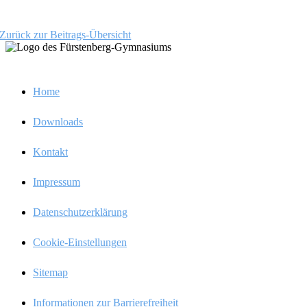
Zurück zur Beitrags-Übersicht
Infos
Home
Downloads
Kontakt
Impres­sum
Daten­schutz­er­klä­rung
Cookie-Einstel­­lun­­gen
Sitemap
Infor­ma­tio­nen zur Barrierefreiheit