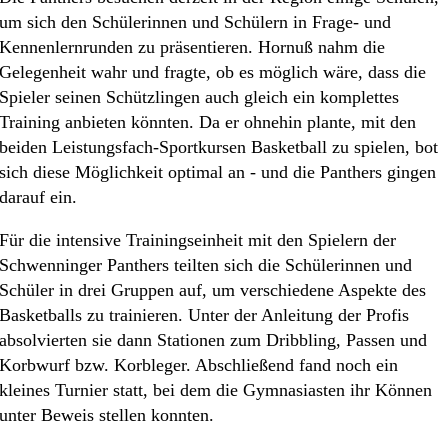
um sich den Schüle­rin­nen und Schülern in Frage- und
Kennen­lern­run­den zu präsen­tie­ren. Hornuß nahm die
Gelegen­heit wahr und fragte, ob es möglich wäre, dass die
Spieler seinen Schütz­lin­gen auch gleich ein komplet­tes
Training anbie­ten könnten. Da er ohnehin plante, mit den
beiden Leistungs­­­fach-Sport­­kur­­sen Basket­ball zu spielen, bot
sich diese Möglich­keit optimal an - und die Panthers gingen
darauf ein.
Für die inten­si­ve Trainings­ein­heit mit den Spielern der
Schwen­nin­ger Panthers teilten sich die Schüle­rin­nen und
Schüler in drei Gruppen auf, um verschie­de­ne Aspek­te des
Basket­balls zu trainie­ren. Unter der Anlei­tung der Profis
absol­vier­ten sie dann Statio­nen zum Dribb­ling, Passen und
Korbwurf bzw. Korble­ger. Abschlie­ßend fand noch ein
kleines Turnier statt, bei dem die Gymna­si­as­ten ihr Können
unter Beweis stellen konnten.