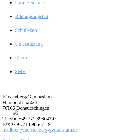
Unsere Schule
Bildungs­an­ge­bot
Schul­le­ben
Unter­stüt­zung
Eltern
SMV
Kontakt
Fürsten­berg-Gymna­si­um
Humboldt­stra­ße 1
78166 Donaueschingen
Telefon +49 771 898647-0
Fax +49 771 898647-19
mailbox@fuerstenberg-gymnasium.de