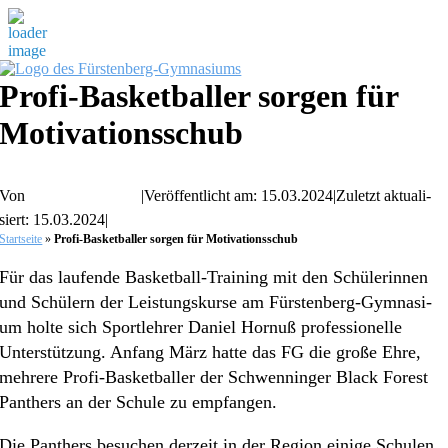
Zum
Inhalt
Profi-Baske­t­­bal­­ler sorgen für
springen
Motivationsschub
Von
Chris­ti­an Gassner
|
Veröf­fent­licht am: 15.03.2024
|
Zuletzt aktua­li­
siert: 15.03.2024
|
Start­sei­te
»
Profi-Basket­bal­ler sorgen für Motivationsschub
Für das laufen­de Baske­t­­ball-Training mit den Schüle­rin­nen
und Schülern der Leistungs­kur­se am Fürsten­­berg-Gymna­­si­
um holte sich Sport­leh­rer Daniel Hornuß profes­sio­nel­le
Unter­stüt­zung. Anfang März hatte das FG die große Ehre,
mehre­re Profi-Baske­t­­bal­­ler der Schwen­nin­ger Black Forest
Panthers an der Schule zu empfangen.
Die Panthers besuchen derzeit in der Region einige Schulen,