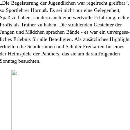
„Die Begeis­te­rung der Jugend­li­chen war regel­recht greif­bar“,
so Sport­leh­rer Hornuß. Es sei nicht nur eine Gelegen­heit,
Spaß zu haben, sondern auch eine wertvol­le Erfah­rung, echte
Profis als Trainer zu haben. Die strah­len­den Gesich­ter der
Jungen und Mädchen sprachen Bände - es war ein unver­gess­
li­ches Erleb­nis für alle Betei­lig­ten. Als zusätz­li­ches Highlight
erhiel­ten die Schüle­rin­nen und Schüler Freikar­ten für eines
der Heimspie­le der Panthers, das sie am darauf­fol­gen­den
Sonntag besuchten.